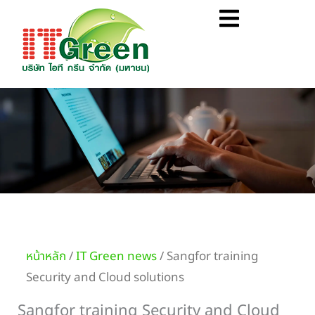
Skip
Flyout
to
Menu
content
หน้าหลัก
/
IT Green news
/ Sangfor training
Security and Cloud solutions
Sangfor training Security and Cloud