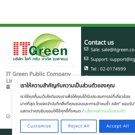
Contact us
Sale: sale@itgreen.co
Support: support@itg
Tel : 02-0174999
IT Green Public Company
Fax: 02-0174999
Limited
เราให้ความสำคัญกับความเป็นส่วนตัวของคุณ
(Head Office) 23/87-89 Soi
Soonvijai, Rama 9 Road,
เราใช้คุกกี้บนเว็บไซต์ของเราเพื่อให้คุณได้รับประสบการณ์ที่เกี่ยวข้อง
Bangkapi, Huaikhwang
มากที่สุด โดยจดจำบันทึกสิ่งที่คุณชอบและการเข้าชมซ้ำ คลิก“ ยอมรับ
Bangkok 10320
แสดงว่าคุณยินยอมให้ใช้คุกกี้ทั้งหมด /
นโยบายความเป็นสวนตัว
Tax ID : 0107558000237
Customise
Reject All
Accept All