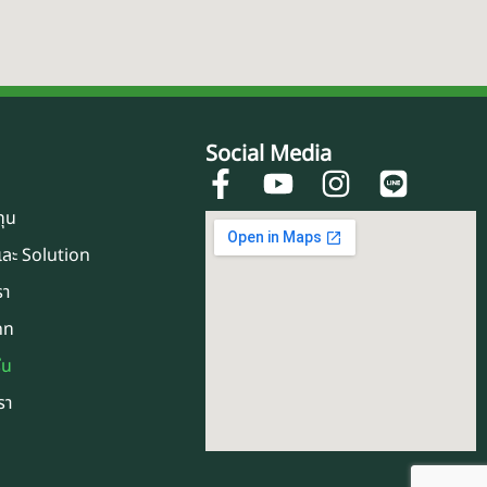
Social Media
F
Y
I
L
a
o
n
i
ทุน
c
u
s
n
ละ Solution
e
t
t
e
รา
b
u
a
o
b
g
ดท
o
e
r
ีน
k
a
รา
-
m
f