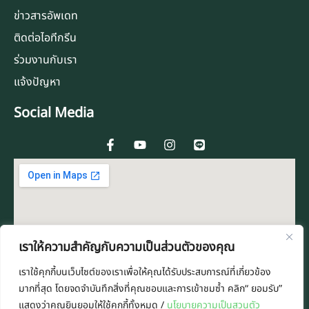
ข่าวสารอัพเดท
ติดต่อไอทีกรีน
ร่วมงานกับเรา
แจ้งปัญหา
Social Media
F
Y
I
L
a
o
n
i
c
u
s
n
e
t
t
e
b
u
a
o
b
g
o
e
r
k
a
-
m
f
เราให้ความสำคัญกับความเป็นส่วนตัวของคุณ
เราใช้คุกกี้บนเว็บไซต์ของเราเพื่อให้คุณได้รับประสบการณ์ที่เกี่ยวข้อง
มากที่สุด โดยจดจำบันทึกสิ่งที่คุณชอบและการเข้าชมซ้ำ คลิก“ ยอมรับ”
แสดงว่าคุณยินยอมให้ใช้คุกกี้ทั้งหมด /
นโยบายความเป็นสวนตัว