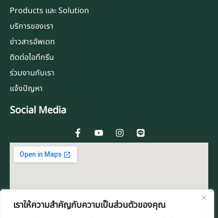
Products และ Solution
บริการของเรา
ข่าวสารอัพเดท
ติดต่อไอทีกรีน
ร่วมงานกับเรา
แจ้งปัญหา
Social Media
F
Y
I
L
a
o
n
i
c
u
s
n
e
t
t
e
b
u
a
o
b
g
o
e
r
k
a
-
m
f
เราให้ความสำคัญกับความเป็นส่วนตัวของคุณ