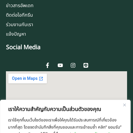
ข่าวสารอัพเดท
ติดต่อไอทีกรีน
ร่วมงานกับเรา
แจ้งปัญหา
Social Media
F
Y
I
L
a
o
n
i
c
u
s
n
e
t
t
e
b
u
a
o
b
g
o
e
r
k
a
-
m
f
เราให้ความสำคัญกับความเป็นส่วนตัวของคุณ
เราใช้คุกกี้บนเว็บไซต์ของเราเพื่อให้คุณได้รับประสบการณ์ที่เกี่ยวข้อง
มากที่สุด โดยจดจำบันทึกสิ่งที่คุณชอบและการเข้าชมซ้ำ คลิก“ ยอมรับ”