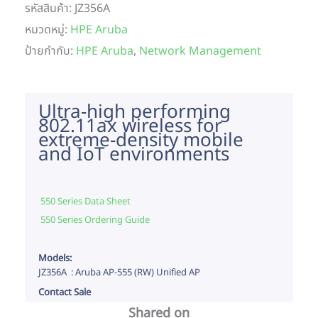
รหัสสินค้า:
JZ356A
หมวดหมู่:
HPE Aruba
ป้ายกำกับ:
HPE Aruba
,
Network Management
Ultra-high performing
802.11ax wireless for
extreme-density mobile
and IoT environments
550 Series Data Sheet
550 Series Ordering Guide
Models:
JZ356A : Aruba AP-555 (RW) Unified AP
Contact Sale
Shared on