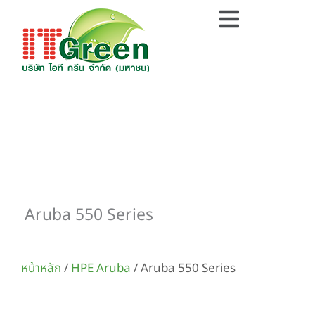
Skip
Flyout
to
Menu
content
Aruba 550 Series
หน้าหลัก
/
HPE Aruba
/ Aruba 550 Series