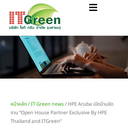
Skip
Flyout
to
Menu
content
หน้าหลัก
/
IT Green news
/ HPE Aruba เปิดบ้านจัด
งาน “Open House Partner Exclusive By HPE
Thailand and ITGreen”