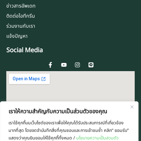
ข่าวสารอัพเดท
ติดต่อไอทีกรีน
ร่วมงานกับเรา
แจ้งปัญหา
Social Media
F
Y
I
L
a
o
n
i
c
u
s
n
e
t
t
e
b
u
a
o
b
g
o
e
r
k
a
-
m
f
เราให้ความสำคัญกับความเป็นส่วนตัวของคุณ
เราใช้คุกกี้บนเว็บไซต์ของเราเพื่อให้คุณได้รับประสบการณ์ที่เกี่ยวข้อง
มากที่สุด โดยจดจำบันทึกสิ่งที่คุณชอบและการเข้าชมซ้ำ คลิก“ ยอมรับ”
แสดงว่าคุณยินยอมให้ใช้คุกกี้ทั้งหมด /
นโยบายความเป็นสวนตัว